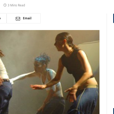
3 Mins Read
p
Email