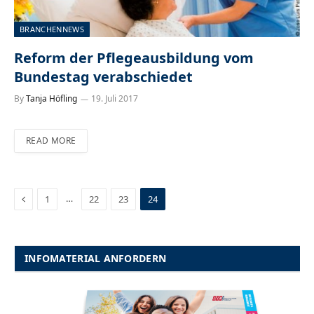
BRANCHENNEWS
Reform der Pflegeausbildung vom
Bundestag verabschiedet
By
Tanja Höfling
19. Juli 2017
READ MORE
Previous
…
1
22
23
24
INFOMATERIAL ANFORDERN