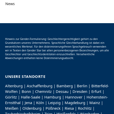
News
Hinweis zur Gender-Formulierung: Geschlechtergerechtigkeit gehört zu den
Grundsätzen unseres Unternehmens. Sprachliche Gleichbehandlung ist dabei ein
wesentliches Merkmal. Für den diskriminierungsfreien Sprachgebrauch verwenden
wir in Texten den Gender Star bei allen personenbezogenen Bezeichnungen, um alle
Geschlechter und Geschlechtsidentitäten einzuschließen. Versehentliche
Abweichungen enthalten keine Diskriminierungsabsicht.
UNSERE STANDORTE
Altenburg
|
Aschaffenburg
|
Bamberg
|
Berlin
|
Bitterfeld-
Wolfen
|
Bonn
|
Chemnitz
|
Dessau
|
Dresden
|
Erfurt
|
Görlitz
|
Halle-Saale
|
Hamburg
|
Hannover
|
Hohenstein-
Ernstthal
|
Jena
|
Köln
|
Leipzig
|
Magdeburg
|
Mainz
|
Meißen
|
Oldenburg
|
Pößneck
|
Riesa
|
Rochlitz
|
Tauberbischofsheim
|
Trier
|
Weißenfels
|
Wiesbaden
|