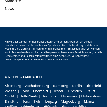
Standorte
News
Hinweis zur Gender-Formulierung: Geschlechtergerechtigkeit gehört zu den
Grundsätzen unseres Unternehmens. Sprachliche Gleichbehandlung ist dabei ein
wesentliches Merkmal. Für den diskriminierungsfreien Sprachgebrauch verwenden
wir in Texten den Gender Star bei allen personenbezogenen Bezeichnungen, um alle
Geschlechter und Geschlechtsidentitäten einzuschließen. Versehentliche
Abweichungen enthalten keine Diskriminierungsabsicht.
UNSERE STANDORTE
Altenburg
|
Aschaffenburg
|
Bamberg
|
Berlin
|
Bitterfeld-
Wolfen
|
Bonn
|
Chemnitz
|
Dessau
|
Dresden
|
Erfurt
|
Görlitz
|
Halle-Saale
|
Hamburg
|
Hannover
|
Hohenstein-
Ernstthal
|
Jena
|
Köln
|
Leipzig
|
Magdeburg
|
Mainz
|
Meißen
|
Oldenburg
|
Pößneck
|
Riesa
|
Rochlitz
|