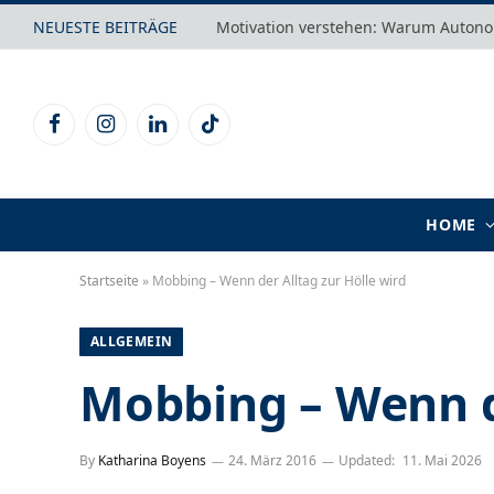
NEUESTE BEITRÄGE
Facebook
Instagram
LinkedIn
TikTok
HOME
Startseite
»
Mobbing – Wenn der Alltag zur Hölle wird
ALLGEMEIN
Mobbing – Wenn de
By
Katharina Boyens
24. März 2016
Updated:
11. Mai 2026