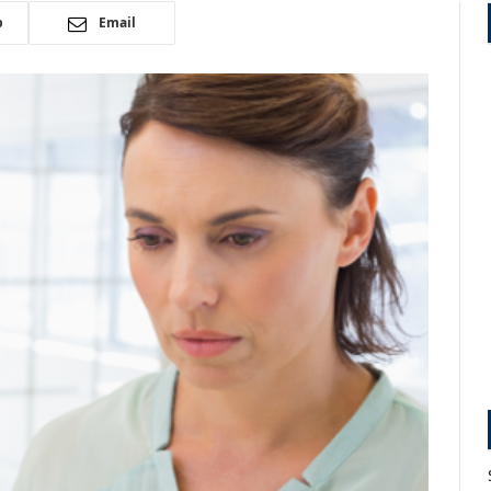
p
Email