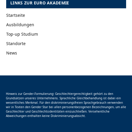
LINKS ZUR EURO AKADEMIE
Startseite
Ausbildungen
Top-up Studium
Standorte
News
Hinweis zur Gender-Formulierung: Geschlechtergerechtigkeit gehört zu den
Grundsätzen unseres Unternehmens. Sprachliche Gleichbehandlung ist dabei ein
wesentliches Merkmal. Für den diskriminierungsfreien Sprachgebrauch verwenden
wir in Texten den Gender Star bei allen personenbezogenen Bezeichnungen, um alle
Geschlechter und Geschlechtsidentitäten einzuschließen. Versehentliche
Abweichungen enthalten keine Diskriminierungsabsicht.