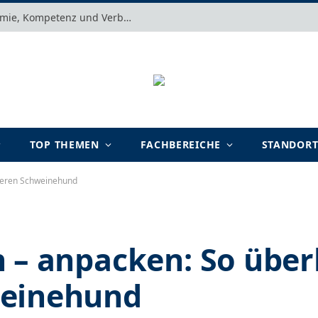
Motivation verstehen: Warum Autonomie, Kompetenz und Verbundenheit im Arbeits- und Lernalltag entscheidend sind
TOP THEMEN
FACHBEREICHE
STANDOR
nneren Schweinehund
 – anpacken: So überl
weinehund