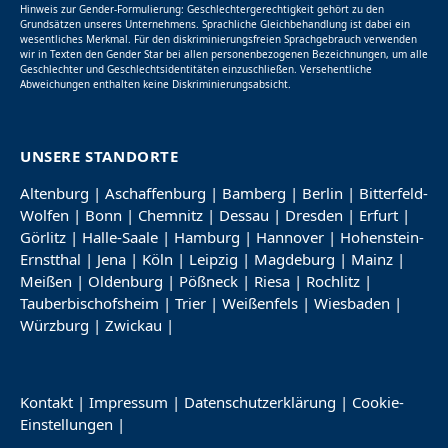
Hinweis zur Gender-Formulierung: Geschlechtergerechtigkeit gehört zu den
Grundsätzen unseres Unternehmens. Sprachliche Gleichbehandlung ist dabei ein
wesentliches Merkmal. Für den diskriminierungsfreien Sprachgebrauch verwenden
wir in Texten den Gender Star bei allen personenbezogenen Bezeichnungen, um alle
Geschlechter und Geschlechtsidentitäten einzuschließen. Versehentliche
Abweichungen enthalten keine Diskriminierungsabsicht.
UNSERE STANDORTE
Altenburg
|
Aschaffenburg
|
Bamberg
|
Berlin
|
Bitterfeld-
Wolfen
|
Bonn
|
Chemnitz
|
Dessau
|
Dresden
|
Erfurt
|
Görlitz
|
Halle-Saale
|
Hamburg
|
Hannover
|
Hohenstein-
Ernstthal
|
Jena
|
Köln
|
Leipzig
|
Magdeburg
|
Mainz
|
Meißen
|
Oldenburg
|
Pößneck
|
Riesa
|
Rochlitz
|
Tauberbischofsheim
|
Trier
|
Weißenfels
|
Wiesbaden
|
Würzburg
|
Zwickau
|
Kontakt
|
Impressum
|
Datenschutzerklärung
|
Cookie-
Einstellungen
|