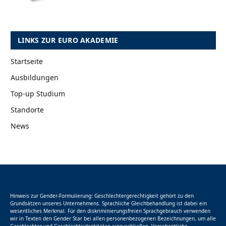
LINKS ZUR EURO AKADEMIE
Startseite
Ausbildungen
Top-up Studium
Standorte
News
Hinweis zur Gender-Formulierung: Geschlechtergerechtigkeit gehört zu den
Grundsätzen unseres Unternehmens. Sprachliche Gleichbehandlung ist dabei ein
wesentliches Merkmal. Für den diskriminierungsfreien Sprachgebrauch verwenden
wir in Texten den Gender Star bei allen personenbezogenen Bezeichnungen, um alle
Geschlechter und Geschlechtsidentitäten einzuschließen. Versehentliche