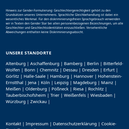
Hinweis zur Gender-Formulierung: Geschlechtergerechtigkeit gehört zu den
Grundsätzen unseres Unternehmens. Sprachliche Gleichbehandlung ist dabei ein
wesentliches Merkmal. Für den diskriminierungsfreien Sprachgebrauch verwenden
wir in Texten den Gender Star bei allen personenbezogenen Bezeichnungen, um alle
Geschlechter und Geschlechtsidentitäten einzuschließen. Versehentliche
Abweichungen enthalten keine Diskriminierungsabsicht.
UNSERE STANDORTE
Altenburg
|
Aschaffenburg
|
Bamberg
|
Berlin
|
Bitterfeld-
Wolfen
|
Bonn
|
Chemnitz
|
Dessau
|
Dresden
|
Erfurt
|
Görlitz
|
Halle-Saale
|
Hamburg
|
Hannover
|
Hohenstein-
Ernstthal
|
Jena
|
Köln
|
Leipzig
|
Magdeburg
|
Mainz
|
Meißen
|
Oldenburg
|
Pößneck
|
Riesa
|
Rochlitz
|
Tauberbischofsheim
|
Trier
|
Weißenfels
|
Wiesbaden
|
Würzburg
|
Zwickau
|
Kontakt
|
Impressum
|
Datenschutzerklärung
|
Cookie-