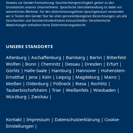
Hinweis zur Gender-Formulierung: Geschlechtergerechtigkeit gehört zu den
Grundsätzen unseres Unternehmens. Sprachliche Gleichbehandlung ist dabei ein
wesentliches Merkmal. Für den diskriminierungsfreien Sprachgebrauch verwenden
wir in Texten den Gender Star bei allen personenbezogenen Bezeichnungen, um alle
Geschlechter und Geschlechtsidentitäten einzuschließen. Versehentliche
Abweichungen enthalten keine Diskriminierungsabsicht.
UNSERE STANDORTE
Altenburg
|
Aschaffenburg
|
Bamberg
|
Berlin
|
Bitterfeld-
Wolfen
|
Bonn
|
Chemnitz
|
Dessau
|
Dresden
|
Erfurt
|
Görlitz
|
Halle-Saale
|
Hamburg
|
Hannover
|
Hohenstein-
Ernstthal
|
Jena
|
Köln
|
Leipzig
|
Magdeburg
|
Mainz
|
Meißen
|
Oldenburg
|
Pößneck
|
Riesa
|
Rochlitz
|
Tauberbischofsheim
|
Trier
|
Weißenfels
|
Wiesbaden
|
Würzburg
|
Zwickau
|
Kontakt
|
Impressum
|
Datenschutzerklärung
|
Cookie-
Einstellungen
|