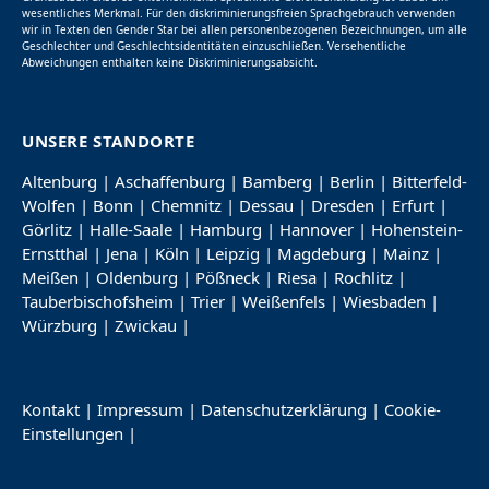
wesentliches Merkmal. Für den diskriminierungsfreien Sprachgebrauch verwenden
wir in Texten den Gender Star bei allen personenbezogenen Bezeichnungen, um alle
Geschlechter und Geschlechtsidentitäten einzuschließen. Versehentliche
Abweichungen enthalten keine Diskriminierungsabsicht.
UNSERE STANDORTE
Altenburg
|
Aschaffenburg
|
Bamberg
|
Berlin
|
Bitterfeld-
Wolfen
|
Bonn
|
Chemnitz
|
Dessau
|
Dresden
|
Erfurt
|
Görlitz
|
Halle-Saale
|
Hamburg
|
Hannover
|
Hohenstein-
Ernstthal
|
Jena
|
Köln
|
Leipzig
|
Magdeburg
|
Mainz
|
Meißen
|
Oldenburg
|
Pößneck
|
Riesa
|
Rochlitz
|
Tauberbischofsheim
|
Trier
|
Weißenfels
|
Wiesbaden
|
Würzburg
|
Zwickau
|
Kontakt
|
Impressum
|
Datenschutzerklärung
|
Cookie-
Einstellungen
|