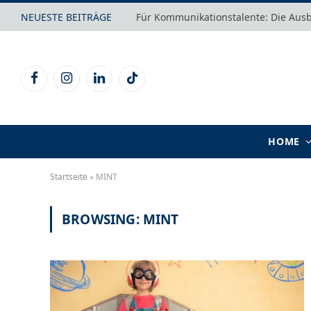
NEUESTE BEITRÄGE
Für Kommunikationstalente: Die Aus
Facebook
Instagram
LinkedIn
TikTok
HOME
Startseite
»
MINT
BROWSING:
MINT