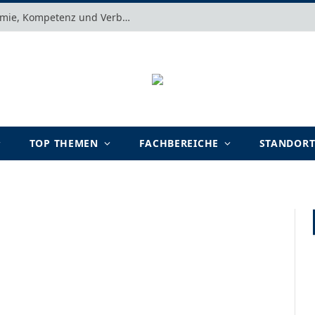
Motivation verstehen: Warum Autonomie, Kompetenz und Verbundenheit im Arbeits- und Lernalltag entscheidend sind
TOP THEMEN
FACHBEREICHE
STANDOR