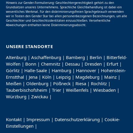
Hinweis zur Gender-Formulierung: Geschlechtergerechtigkeit gehört zu den
Grundsätzen unseres Unternehmens. Sprachliche Gleichbehandlung ist dabei ein
wesentliches Merkmal. Für den diskriminierungsfreien Sprachgebrauch verwenden
wir in Texten den Gender Star bei allen personenbezogenen Bezeichnungen, um alle
Geschlechter und Geschlechtsidentitäten einzuschließen. Versehentliche
Abweichungen enthalten keine Diskriminierungsabsicht.
UNSERE STANDORTE
Altenburg
|
Aschaffenburg
|
Bamberg
|
Berlin
|
Bitterfeld-
Wolfen
|
Bonn
|
Chemnitz
|
Dessau
|
Dresden
|
Erfurt
|
Görlitz
|
Halle-Saale
|
Hamburg
|
Hannover
|
Hohenstein-
Ernstthal
|
Jena
|
Köln
|
Leipzig
|
Magdeburg
|
Mainz
|
Meißen
|
Oldenburg
|
Pößneck
|
Riesa
|
Rochlitz
|
Tauberbischofsheim
|
Trier
|
Weißenfels
|
Wiesbaden
|
Würzburg
|
Zwickau
|
Kontakt
|
Impressum
|
Datenschutzerklärung
|
Cookie-
Einstellungen
|