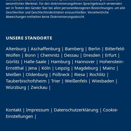
wesentliches Merkmal. Für den diskriminierungsfreien Sprachgebrauch verwenden
wir in Texten den Gender Star bei allen personenbezogenen Bezeichnungen, um alle
Geschlechter und Geschlechtsidentitäten einzuschließen. Versehentliche
Abweichungen enthalten keine Diskriminierungsabsicht.
UNSERE STANDORTE
Altenburg
|
Aschaffenburg
|
Bamberg
|
Berlin
|
Bitterfeld-
Wolfen
|
Bonn
|
Chemnitz
|
Dessau
|
Dresden
|
Erfurt
|
Görlitz
|
Halle-Saale
|
Hamburg
|
Hannover
|
Hohenstein-
Ernstthal
|
Jena
|
Köln
|
Leipzig
|
Magdeburg
|
Mainz
|
Meißen
|
Oldenburg
|
Pößneck
|
Riesa
|
Rochlitz
|
Tauberbischofsheim
|
Trier
|
Weißenfels
|
Wiesbaden
|
Würzburg
|
Zwickau
|
Kontakt
|
Impressum
|
Datenschutzerklärung
|
Cookie-
Einstellungen
|