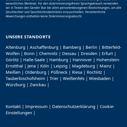
wesentliches Merkmal. Für den diskriminierungsfreien Sprachgebrauch verwenden
wir in Texten den Gender Star bei allen personenbezogenen Bezeichnungen, um alle
Geschlechter und Geschlechtsidentitäten einzuschließen. Versehentliche
Abweichungen enthalten keine Diskriminierungsabsicht.
UNSERE STANDORTE
Altenburg
|
Aschaffenburg
|
Bamberg
|
Berlin
|
Bitterfeld-
Wolfen
|
Bonn
|
Chemnitz
|
Dessau
|
Dresden
|
Erfurt
|
Görlitz
|
Halle-Saale
|
Hamburg
|
Hannover
|
Hohenstein-
Ernstthal
|
Jena
|
Köln
|
Leipzig
|
Magdeburg
|
Mainz
|
Meißen
|
Oldenburg
|
Pößneck
|
Riesa
|
Rochlitz
|
Tauberbischofsheim
|
Trier
|
Weißenfels
|
Wiesbaden
|
Würzburg
|
Zwickau
|
Kontakt
|
Impressum
|
Datenschutzerklärung
|
Cookie-
Einstellungen
|