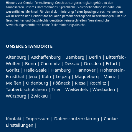
Hinweis zur Gender-Formulierung: Geschlechtergerechtigkeit gehört zu den
Grundsätzen unseres Unternehmens. Sprachliche Gleichbehandlung ist dabei ein
wesentliches Merkmal. Für den diskriminierungsfreien Sprachgebrauch verwenden
wir in Texten den Gender Star bei allen personenbezogenen Bezeichnungen, um alle
Geschlechter und Geschlechtsidentitäten einzuschließen. Versehentliche
Abweichungen enthalten keine Diskriminierungsabsicht.
UNSERE STANDORTE
Altenburg
|
Aschaffenburg
|
Bamberg
|
Berlin
|
Bitterfeld-
Wolfen
|
Bonn
|
Chemnitz
|
Dessau
|
Dresden
|
Erfurt
|
Görlitz
|
Halle-Saale
|
Hamburg
|
Hannover
|
Hohenstein-
Ernstthal
|
Jena
|
Köln
|
Leipzig
|
Magdeburg
|
Mainz
|
Meißen
|
Oldenburg
|
Pößneck
|
Riesa
|
Rochlitz
|
Tauberbischofsheim
|
Trier
|
Weißenfels
|
Wiesbaden
|
Würzburg
|
Zwickau
|
Kontakt
|
Impressum
|
Datenschutzerklärung
|
Cookie-
Einstellungen
|