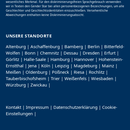
wesentliches Merkmal. Für den diskriminierungsfreien Sprachgebrauch verwenden
wir in Texten den Gender Star bei allen personenbezogenen Bezeichnungen, um alle
Geschlechter und Geschlechtsidentitäten einzuschließen. Versehentliche
Abweichungen enthalten keine Diskriminierungsabsicht.
UNSERE STANDORTE
Altenburg
|
Aschaffenburg
|
Bamberg
|
Berlin
|
Bitterfeld-
Wolfen
|
Bonn
|
Chemnitz
|
Dessau
|
Dresden
|
Erfurt
|
Görlitz
|
Halle-Saale
|
Hamburg
|
Hannover
|
Hohenstein-
Ernstthal
|
Jena
|
Köln
|
Leipzig
|
Magdeburg
|
Mainz
|
Meißen
|
Oldenburg
|
Pößneck
|
Riesa
|
Rochlitz
|
Tauberbischofsheim
|
Trier
|
Weißenfels
|
Wiesbaden
|
Würzburg
|
Zwickau
|
Kontakt
|
Impressum
|
Datenschutzerklärung
|
Cookie-
Einstellungen
|