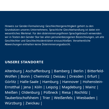
Hinweis zur Gender-Formulierung: Geschlechtergerechtigkeit gehört zu den
Grundsätzen unseres Unternehmens. Sprachliche Gleichbehandlung ist dabei ein
wesentliches Merkmal. Für den diskriminierungsfreien Sprachgebrauch verwenden
wir in Texten den Gender Star bei allen personenbezogenen Bezeichnungen, um alle
Geschlechter und Geschlechtsidentitäten einzuschließen. Versehentliche
Abweichungen enthalten keine Diskriminierungsabsicht.
UNSERE STANDORTE
Altenburg
|
Aschaffenburg
|
Bamberg
|
Berlin
|
Bitterfeld-
Wolfen
|
Bonn
|
Chemnitz
|
Dessau
|
Dresden
|
Erfurt
|
Görlitz
|
Halle-Saale
|
Hamburg
|
Hannover
|
Hohenstein-
Ernstthal
|
Jena
|
Köln
|
Leipzig
|
Magdeburg
|
Mainz
|
Meißen
|
Oldenburg
|
Pößneck
|
Riesa
|
Rochlitz
|
Tauberbischofsheim
|
Trier
|
Weißenfels
|
Wiesbaden
|
Würzburg
|
Zwickau
|