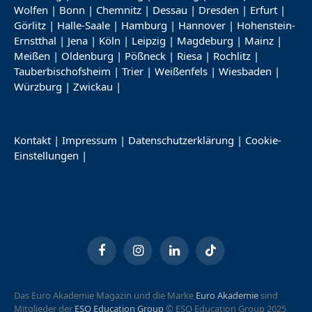
Wolfen
|
Bonn
|
Chemnitz
|
Dessau
|
Dresden
|
Erfurt
|
Görlitz
|
Halle-Saale
|
Hamburg
|
Hannover
|
Hohenstein-
Ernstthal
|
Jena
|
Köln
|
Leipzig
|
Magdeburg
|
Mainz
|
Meißen
|
Oldenburg
|
Pößneck
|
Riesa
|
Rochlitz
|
Tauberbischofsheim
|
Trier
|
Weißenfels
|
Wiesbaden
|
Würzburg
|
Zwickau
|
Kontakt
|
Impressum
|
Datenschutzerklärung
|
Cookie-
Einstellungen
|
Facebook
Instagram
LinkedIn
TikTok
Das Euro Akademie Magazin und die Marke
Euro Akademie
sind
Mitglieder der
ESO Education Group
© ESO Education Group 2025