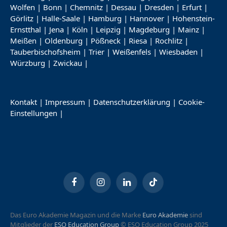
Wolfen
|
Bonn
|
Chemnitz
|
Dessau
|
Dresden
|
Erfurt
|
Görlitz
|
Halle-Saale
|
Hamburg
|
Hannover
|
Hohenstein-
Ernstthal
|
Jena
|
Köln
|
Leipzig
|
Magdeburg
|
Mainz
|
Meißen
|
Oldenburg
|
Pößneck
|
Riesa
|
Rochlitz
|
Tauberbischofsheim
|
Trier
|
Weißenfels
|
Wiesbaden
|
Würzburg
|
Zwickau
|
Kontakt
|
Impressum
|
Datenschutzerklärung
|
Cookie-
Einstellungen
|
Facebook
Instagram
LinkedIn
TikTok
Das Euro Akademie Magazin und die Marke
Euro Akademie
sind
Mitglieder der
ESO Education Group
© ESO Education Group 2025