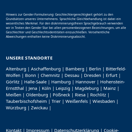
Hinweis zur Gender-Formulierung: Geschlechtergerechtigkeit gehört zu den
Grundsätzen unseres Unternehmens. Sprachliche Gleichbehandlung ist dabei ein
wesentliches Merkmal. Für den diskriminierungsfreien Sprachgebrauch verwenden
wir in Texten den Gender Star bei allen personenbezogenen Bezeichnungen, um alle
Geschlechter und Geschlechtsidentitäten einzuschließen. Versehentliche
Abweichungen enthalten keine Diskriminierungsabsicht.
UNSERE STANDORTE
Altenburg
|
Aschaffenburg
|
Bamberg
|
Berlin
|
Bitterfeld-
Wolfen
|
Bonn
|
Chemnitz
|
Dessau
|
Dresden
|
Erfurt
|
Görlitz
|
Halle-Saale
|
Hamburg
|
Hannover
|
Hohenstein-
Ernstthal
|
Jena
|
Köln
|
Leipzig
|
Magdeburg
|
Mainz
|
Meißen
|
Oldenburg
|
Pößneck
|
Riesa
|
Rochlitz
|
Tauberbischofsheim
|
Trier
|
Weißenfels
|
Wiesbaden
|
Würzburg
|
Zwickau
|
Kontakt
|
Impressum
|
Datenschutzerklärung
|
Cookie-