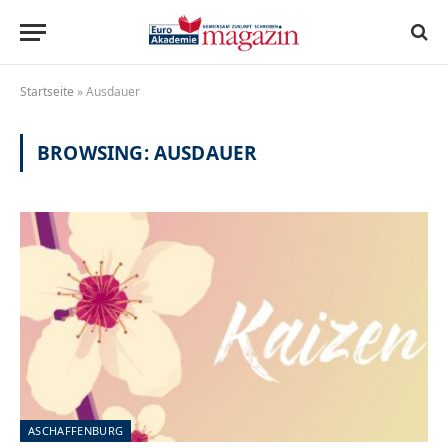
Startseite
»
Ausdauer
BROWSING:
AUSDAUER
ASCHAFFENBURG