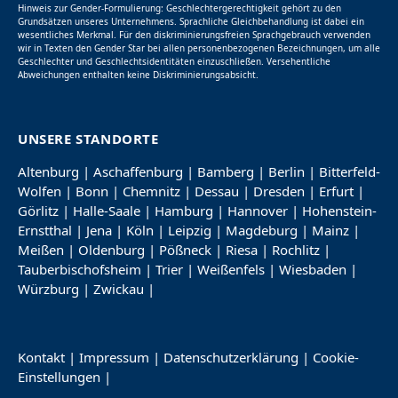
Hinweis zur Gender-Formulierung: Geschlechtergerechtigkeit gehört zu den
Grundsätzen unseres Unternehmens. Sprachliche Gleichbehandlung ist dabei ein
wesentliches Merkmal. Für den diskriminierungsfreien Sprachgebrauch verwenden
wir in Texten den Gender Star bei allen personenbezogenen Bezeichnungen, um alle
Geschlechter und Geschlechtsidentitäten einzuschließen. Versehentliche
Abweichungen enthalten keine Diskriminierungsabsicht.
UNSERE STANDORTE
Altenburg
|
Aschaffenburg
|
Bamberg
|
Berlin
|
Bitterfeld-
Wolfen
|
Bonn
|
Chemnitz
|
Dessau
|
Dresden
|
Erfurt
|
Görlitz
|
Halle-Saale
|
Hamburg
|
Hannover
|
Hohenstein-
Ernstthal
|
Jena
|
Köln
|
Leipzig
|
Magdeburg
|
Mainz
|
Meißen
|
Oldenburg
|
Pößneck
|
Riesa
|
Rochlitz
|
Tauberbischofsheim
|
Trier
|
Weißenfels
|
Wiesbaden
|
Würzburg
|
Zwickau
|
Kontakt
|
Impressum
|
Datenschutzerklärung
|
Cookie-
Einstellungen
|