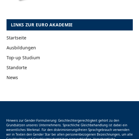
LINKS ZUR EURO AKADEMIE
Startseite
Ausbildungen
Top-up Studium
Standorte
News
Hinweis zur Gender-Formulierung: Geschlechtergerechtigkeit gehört zu den
Grundsätzen unseres Unternehmens. Sprachliche Gleichbehandlung ist dabei ein
wesentliches Merkmal. Für den diskriminierungsfreien Sprachgebrauch verwenden
wir in Texten den Gender Star bei allen personenbezogenen Bezeichnungen, um alle
Geschlechter und Geschlechtsidentitäten einzuschließen. Versehentliche