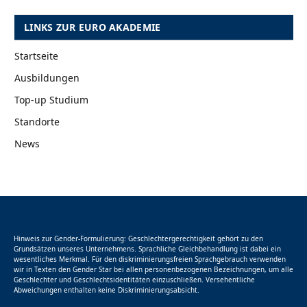
LINKS ZUR EURO AKADEMIE
Startseite
Ausbildungen
Top-up Studium
Standorte
News
Hinweis zur Gender-Formulierung: Geschlechtergerechtigkeit gehört zu den
Grundsätzen unseres Unternehmens. Sprachliche Gleichbehandlung ist dabei ein
wesentliches Merkmal. Für den diskriminierungsfreien Sprachgebrauch verwenden
wir in Texten den Gender Star bei allen personenbezogenen Bezeichnungen, um alle
Geschlechter und Geschlechtsidentitäten einzuschließen. Versehentliche
Abweichungen enthalten keine Diskriminierungsabsicht.