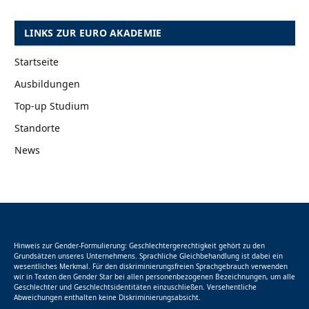
LINKS ZUR EURO AKADEMIE
Startseite
Ausbildungen
Top-up Studium
Standorte
News
Hinweis zur Gender-Formulierung: Geschlechtergerechtigkeit gehört zu den
Grundsätzen unseres Unternehmens. Sprachliche Gleichbehandlung ist dabei ein
wesentliches Merkmal. Für den diskriminierungsfreien Sprachgebrauch verwenden
wir in Texten den Gender Star bei allen personenbezogenen Bezeichnungen, um alle
Geschlechter und Geschlechtsidentitäten einzuschließen. Versehentliche
Abweichungen enthalten keine Diskriminierungsabsicht.