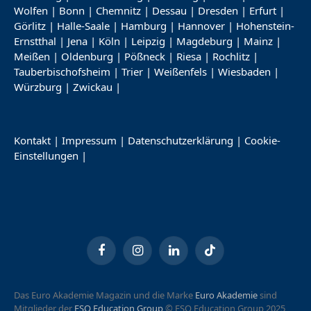
Wolfen
|
Bonn
|
Chemnitz
|
Dessau
|
Dresden
|
Erfurt
|
Görlitz
|
Halle-Saale
|
Hamburg
|
Hannover
|
Hohenstein-
Ernstthal
|
Jena
|
Köln
|
Leipzig
|
Magdeburg
|
Mainz
|
Meißen
|
Oldenburg
|
Pößneck
|
Riesa
|
Rochlitz
|
Tauberbischofsheim
|
Trier
|
Weißenfels
|
Wiesbaden
|
Würzburg
|
Zwickau
|
Kontakt
|
Impressum
|
Datenschutzerklärung
|
Cookie-
Einstellungen
|
Facebook
Instagram
LinkedIn
TikTok
Das Euro Akademie Magazin und die Marke
Euro Akademie
sind
Mitglieder der
ESO Education Group
© ESO Education Group 2025