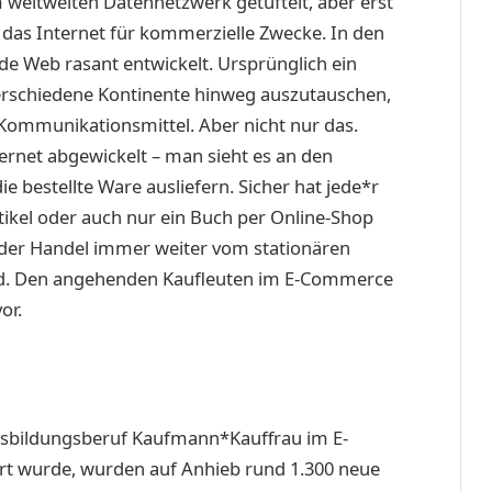
 weltweiten Datennetzwerk getüftelt, aber erst
 das Internet für kommerzielle Zwecke. In den
de Web rasant entwickelt. Ursprünglich ein
erschiedene Kontinente hinweg auszutauschen,
 Kommunikationsmittel. Aber nicht nur das.
rnet abgewickelt – man sieht es an den
ie bestellte Ware ausliefern. Sicher hat jede*r
tikel oder auch nur ein Buch per Online-Shop
 der Handel immer weiter vom stationären
ird. Den angehenden Kaufleuten im E-Commerce
or.
Ausbildungsberuf Kaufmann*Kauffrau im E-
rt wurde, wurden auf Anhieb rund 1.300 neue