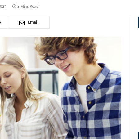
2024
3 Mins Read
p
Email