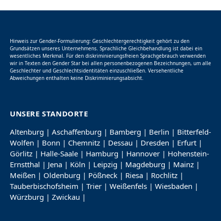
Hinweis zur Gender-Formulierung: Geschlechtergerechtigkeit gehört zu den
Grundsätzen unseres Unternehmens. Sprachliche Gleichbehandlung ist dabei ein
wesentliches Merkmal. Für den diskriminierungsfreien Sprachgebrauch verwenden
wir in Texten den Gender Star bei allen personenbezogenen Bezeichnungen, um alle
Geschlechter und Geschlechtsidentitäten einzuschließen. Versehentliche
Abweichungen enthalten keine Diskriminierungsabsicht.
UNSERE STANDORTE
Altenburg
|
Aschaffenburg
|
Bamberg
|
Berlin
|
Bitterfeld-
Wolfen
|
Bonn
|
Chemnitz
|
Dessau
|
Dresden
|
Erfurt
|
Görlitz
|
Halle-Saale
|
Hamburg
|
Hannover
|
Hohenstein-
Ernstthal
|
Jena
|
Köln
|
Leipzig
|
Magdeburg
|
Mainz
|
Meißen
|
Oldenburg
|
Pößneck
|
Riesa
|
Rochlitz
|
Tauberbischofsheim
|
Trier
|
Weißenfels
|
Wiesbaden
|
Würzburg
|
Zwickau
|