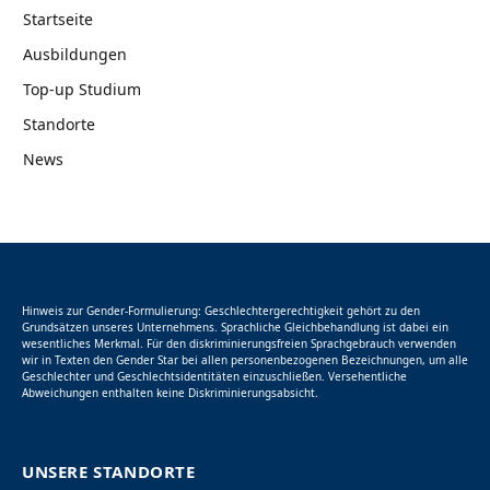
Startseite
Ausbildungen
Top-up Studium
Standorte
News
Hinweis zur Gender-Formulierung: Geschlechtergerechtigkeit gehört zu den
Grundsätzen unseres Unternehmens. Sprachliche Gleichbehandlung ist dabei ein
wesentliches Merkmal. Für den diskriminierungsfreien Sprachgebrauch verwenden
wir in Texten den Gender Star bei allen personenbezogenen Bezeichnungen, um alle
Geschlechter und Geschlechtsidentitäten einzuschließen. Versehentliche
Abweichungen enthalten keine Diskriminierungsabsicht.
UNSERE STANDORTE