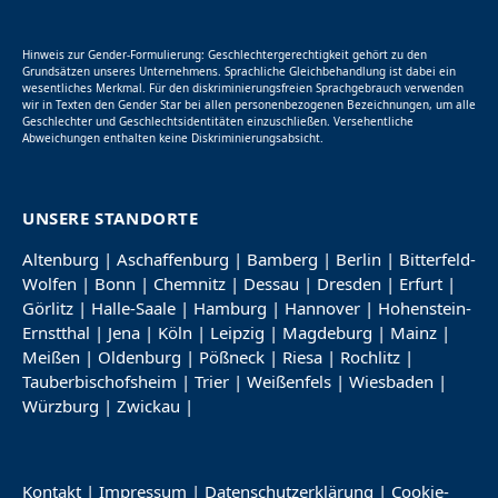
Hinweis zur Gender-Formulierung: Geschlechtergerechtigkeit gehört zu den
Grundsätzen unseres Unternehmens. Sprachliche Gleichbehandlung ist dabei ein
wesentliches Merkmal. Für den diskriminierungsfreien Sprachgebrauch verwenden
wir in Texten den Gender Star bei allen personenbezogenen Bezeichnungen, um alle
Geschlechter und Geschlechtsidentitäten einzuschließen. Versehentliche
Abweichungen enthalten keine Diskriminierungsabsicht.
UNSERE STANDORTE
Altenburg
|
Aschaffenburg
|
Bamberg
|
Berlin
|
Bitterfeld-
Wolfen
|
Bonn
|
Chemnitz
|
Dessau
|
Dresden
|
Erfurt
|
Görlitz
|
Halle-Saale
|
Hamburg
|
Hannover
|
Hohenstein-
Ernstthal
|
Jena
|
Köln
|
Leipzig
|
Magdeburg
|
Mainz
|
Meißen
|
Oldenburg
|
Pößneck
|
Riesa
|
Rochlitz
|
Tauberbischofsheim
|
Trier
|
Weißenfels
|
Wiesbaden
|
Würzburg
|
Zwickau
|
Kontakt
|
Impressum
|
Datenschutzerklärung
|
Cookie-