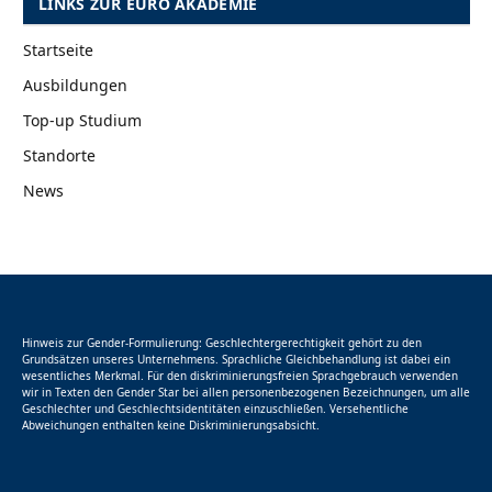
LINKS ZUR EURO AKADEMIE
Startseite
Ausbildungen
Top-up Studium
Standorte
News
Hinweis zur Gender-Formulierung: Geschlechtergerechtigkeit gehört zu den
Grundsätzen unseres Unternehmens. Sprachliche Gleichbehandlung ist dabei ein
wesentliches Merkmal. Für den diskriminierungsfreien Sprachgebrauch verwenden
wir in Texten den Gender Star bei allen personenbezogenen Bezeichnungen, um alle
Geschlechter und Geschlechtsidentitäten einzuschließen. Versehentliche
Abweichungen enthalten keine Diskriminierungsabsicht.