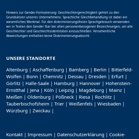
Hinweis zur Gender-Formulierung: Geschlechtergerechtigkeit gehört zu den
Grundsätzen unseres Unternehmens. Sprachliche Gleichbehandlung ist dabei ein
wesentliches Merkmal. Für den diskriminierungsfreien Sprachgebrauch verwenden
wir in Texten den Gender Star bei allen personenbezogenen Bezeichnungen, um alle
Geschlechter und Geschlechtsidentitäten einzuschließen. Versehentliche
Abweichungen enthalten keine Diskriminierungsabsicht.
UNSERE STANDORTE
Altenburg
|
Aschaffenburg
|
Bamberg
|
Berlin
|
Bitterfeld-
Wolfen
|
Bonn
|
Chemnitz
|
Dessau
|
Dresden
|
Erfurt
|
Görlitz
|
Halle-Saale
|
Hamburg
|
Hannover
|
Hohenstein-
Ernstthal
|
Jena
|
Köln
|
Leipzig
|
Magdeburg
|
Mainz
|
Meißen
|
Oldenburg
|
Pößneck
|
Riesa
|
Rochlitz
|
Tauberbischofsheim
|
Trier
|
Weißenfels
|
Wiesbaden
|
Würzburg
|
Zwickau
|
Kontakt
|
Impressum
|
Datenschutzerklärung
|
Cookie-