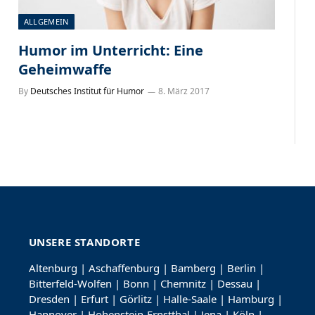
ALLGEMEIN
Humor im Unterricht: Eine
Geheimwaffe
By
Deutsches Institut für Humor
8. März 2017
UNSERE STANDORTE
Altenburg
|
Aschaffenburg
|
Bamberg
|
Berlin
|
Bitterfeld-Wolfen
|
Bonn
|
Chemnitz
|
Dessau
|
Dresden
|
Erfurt
|
Görlitz
|
Halle-Saale
|
Hamburg
|
Hannover
|
Hohenstein-Ernstthal
|
Jena
|
Köln
|