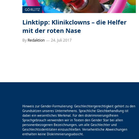
GÖRLITZ
Linktipp: Klinikclowns – die Helfer
mit der roten Nase
By
Redaktion
24. Juli 2017
Hinweis zur Gender-Formulierung: Geschlechtergerechtigkeit gehört zu den
Grundsätzen unseres Unternehmens. Sprachliche Gleichbehandlung ist
dabei ein wesentliches Merkmal. Für den diskriminierungsfreien
Sprachgebrauch verwenden wir in Texten den Gender Star bei allen
personenbezogenen Bezeichnungen, um alle Geschlechter und
Geschlechtsidentitäten einzuschließen. Versehentliche Abweichungen
enthalten keine Diskriminierungsabsicht.