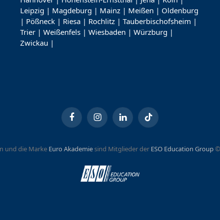
Leipzig
|
Magdeburg
|
Mainz
|
Meißen
|
Oldenburg
|
Pößneck
|
Riesa
|
Rochlitz
|
Tauberbischofsheim
|
Trier
|
Weißenfels
|
Wiesbaden
|
Würzburg
|
Zwickau
|
Facebook
Instagram
LinkedIn
TikTok
n und die Marke
Euro Akademie
sind Mitglieder der
ESO Education Group
©