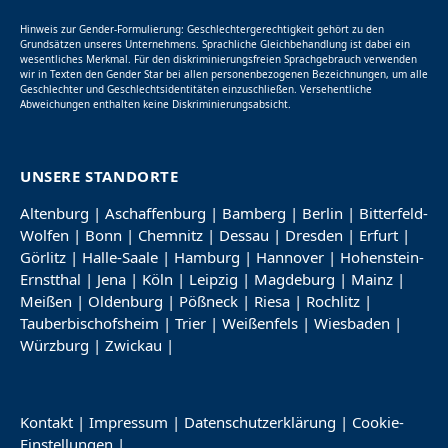
Hinweis zur Gender-Formulierung: Geschlechtergerechtigkeit gehört zu den
Grundsätzen unseres Unternehmens. Sprachliche Gleichbehandlung ist dabei ein
wesentliches Merkmal. Für den diskriminierungsfreien Sprachgebrauch verwenden
wir in Texten den Gender Star bei allen personenbezogenen Bezeichnungen, um alle
Geschlechter und Geschlechtsidentitäten einzuschließen. Versehentliche
Abweichungen enthalten keine Diskriminierungsabsicht.
UNSERE STANDORTE
Altenburg
|
Aschaffenburg
|
Bamberg
|
Berlin
|
Bitterfeld-
Wolfen
|
Bonn
|
Chemnitz
|
Dessau
|
Dresden
|
Erfurt
|
Görlitz
|
Halle-Saale
|
Hamburg
|
Hannover
|
Hohenstein-
Ernstthal
|
Jena
|
Köln
|
Leipzig
|
Magdeburg
|
Mainz
|
Meißen
|
Oldenburg
|
Pößneck
|
Riesa
|
Rochlitz
|
Tauberbischofsheim
|
Trier
|
Weißenfels
|
Wiesbaden
|
Würzburg
|
Zwickau
|
Kontakt
|
Impressum
|
Datenschutzerklärung
|
Cookie-
Einstellungen
|