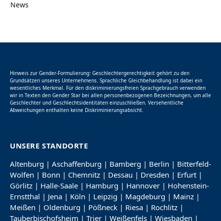
News
Hinweis zur Gender-Formulierung: Geschlechtergerechtigkeit gehört zu den
Grundsätzen unseres Unternehmens. Sprachliche Gleichbehandlung ist dabei ein
wesentliches Merkmal. Für den diskriminierungsfreien Sprachgebrauch verwenden
wir in Texten den Gender Star bei allen personenbezogenen Bezeichnungen, um alle
Geschlechter und Geschlechtsidentitäten einzuschließen. Versehentliche
Abweichungen enthalten keine Diskriminierungsabsicht.
UNSERE STANDORTE
Altenburg
|
Aschaffenburg
|
Bamberg
|
Berlin
|
Bitterfeld-
Wolfen
|
Bonn
|
Chemnitz
|
Dessau
|
Dresden
|
Erfurt
|
Görlitz
|
Halle-Saale
|
Hamburg
|
Hannover
|
Hohenstein-
Ernstthal
|
Jena
|
Köln
|
Leipzig
|
Magdeburg
|
Mainz
|
Meißen
|
Oldenburg
|
Pößneck
|
Riesa
|
Rochlitz
|
Tauberbischofsheim
|
Trier
|
Weißenfels
|
Wiesbaden
|