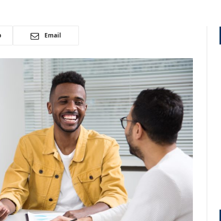
p
Email