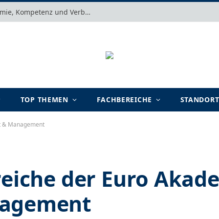
Motivation verstehen: Warum Autonomie, Kompetenz und Verbundenheit im Arbeits- und Lernalltag entscheidend sind
TOP THEMEN
FACHBEREICHE
STANDOR
aft & Management
reiche der Euro Akad
nagement