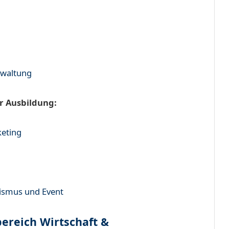
rwaltung
r Ausbildung:
keting
rismus und Event
ereich Wirtschaft &