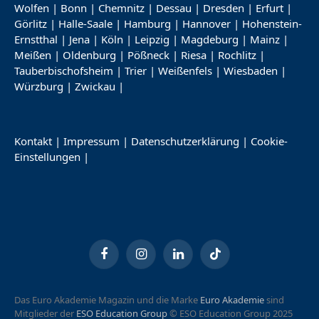
Wolfen
|
Bonn
|
Chemnitz
|
Dessau
|
Dresden
|
Erfurt
|
Görlitz
|
Halle-Saale
|
Hamburg
|
Hannover
|
Hohenstein-
Ernstthal
|
Jena
|
Köln
|
Leipzig
|
Magdeburg
|
Mainz
|
Meißen
|
Oldenburg
|
Pößneck
|
Riesa
|
Rochlitz
|
Tauberbischofsheim
|
Trier
|
Weißenfels
|
Wiesbaden
|
Würzburg
|
Zwickau
|
Kontakt
|
Impressum
|
Datenschutzerklärung
|
Cookie-
Einstellungen
|
Facebook
Instagram
LinkedIn
TikTok
Das Euro Akademie Magazin und die Marke
Euro Akademie
sind
Mitglieder der
ESO Education Group
© ESO Education Group 2025